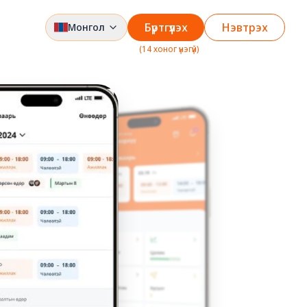
Бүртгүүлэх
Нэвтрэх
Монгол
(
14 хоног үнэгүй
)