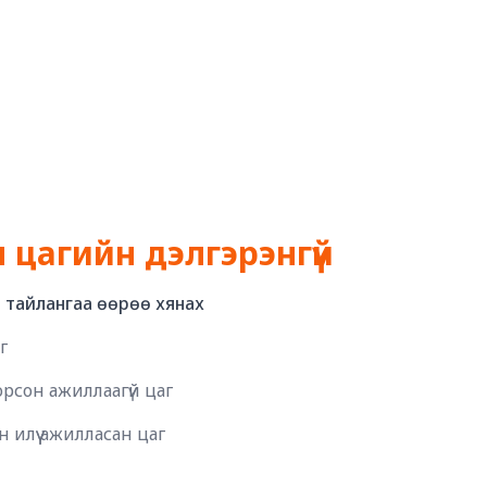
цагийн дэлгэрэнгүй
тайлангаа өөрөө хянах
г
рсон ажиллаагүй цаг
 илүү ажилласан цаг