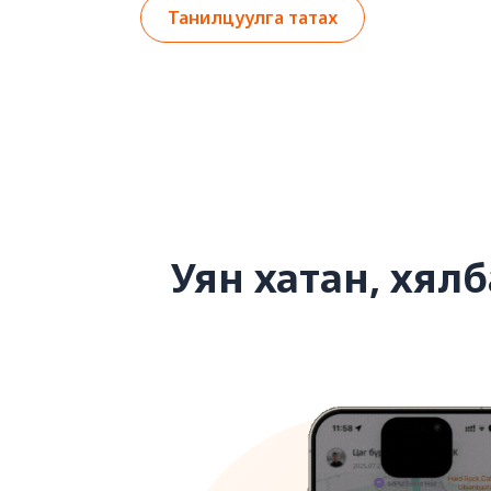
Танилцуулга татах
Уян хатан, хялб