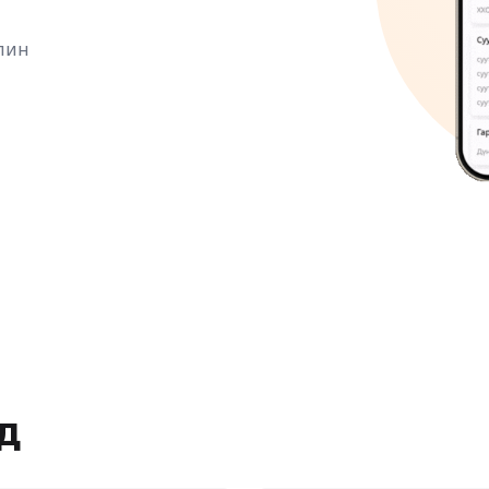
алин
уд