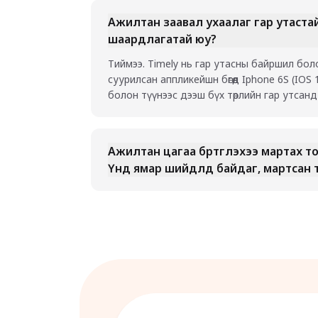
Ажилтан заавал ухаалаг гар утаста
шаардлагатай юу?
Тиймээ. Timely нь гар утасны байршил бо
суурилсан аппликейшн бөгөөд Iphone 6S (IOS 1
болон түүнээс дээш бүх төрлийн гар утсан
Ажилтан цагаа бүртгүүлэхээ мартах 
Үүнд ямар шийдлүүд байдаг, мартсан