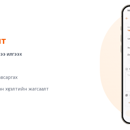
лт
тээ илгээх
авсаргах
ан хүсэлтийн жагсаалт