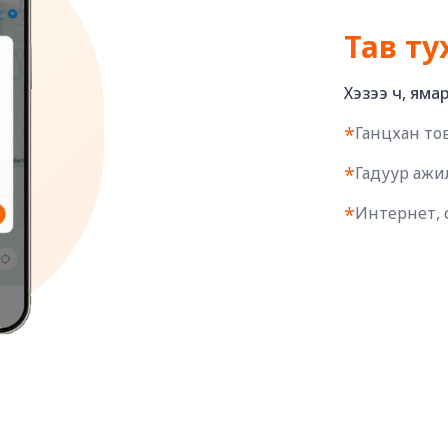
Тав ту
Хэзээ ч, ямар 
*
Ганцхан тов
*
Гадуур ажил
*
Интернет, сү