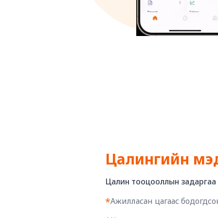
Цалингийн мэ
Цалин тооцооллын задаргаа
*
Ажилласан цагаас бодогдсо