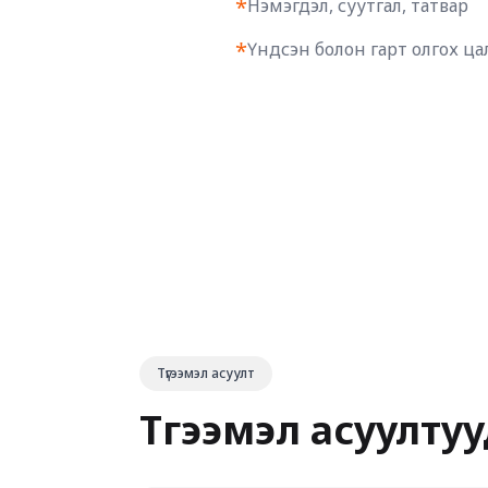
*
Нэмэгдэл, суутгал, татвар
*
Үндсэн болон гарт олгох ц
Түгээмэл асуулт
Түгээмэл асуулту