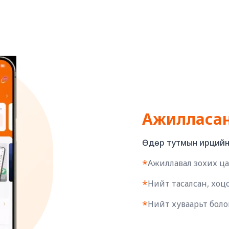
Ажилласан 
Өдөр тутмын ирцийн 
*
Ажиллавал зохих ца
*
Нийт тасалсан, хоцо
*
Нийт хуваарьт болон