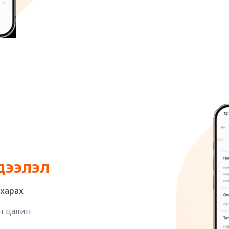
дээлэл
 харах
н цалин