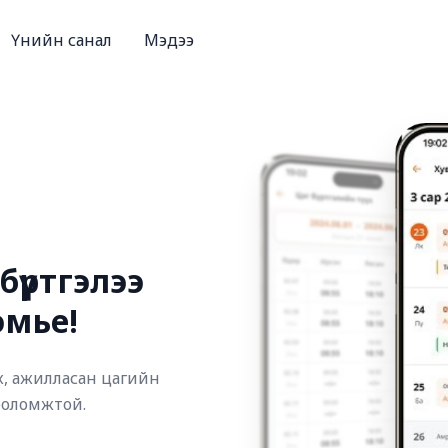
Үнийн санал
Мэдээ
бүртгэлээ
эмье!
эх, ажилласан цагийн
 боломжтой.