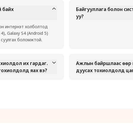
й байх
Байгууллага болон си
уу?
лон интернэт холболтод
4), Galaxy S4 (Android 5)
д суулгах боломжтой.
тохиолдол их гардаг.
Ажлын байршлаас өөр 
 тохиолдолд яах вэ?
дуусах тохиолдолд цагаа