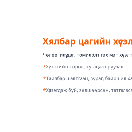
Хялбар цагийн хүсэ
Чөлөө, илүү цаг, томилолт гэх мэт хүсэл
*
Хүсэлтийн төрөл, хугацаа оруулах
*
Тайлбар шалтгаан, зураг, байршил х
*
Хүлээгдэж буй, зөвшөөрсөн, татгалзс