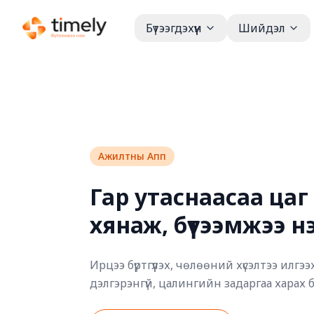
Бүтээгдэхүүн
Шийдэл
Ажилтны Апп
Гар утаснаасаа цаг 
хянаж, бүтээмжээ н
Ирцээ бүртгүүлэх, чөлөөний хүсэлтээ илгэ
дэлгэрэнгүй, цалингийн задаргаа харах