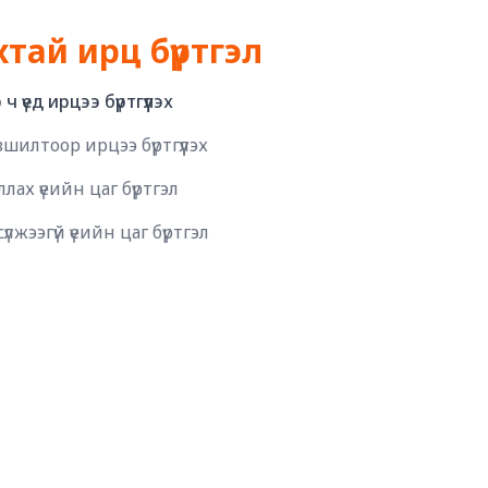
хтай ирц бүртгэл
ч үед ирцээ бүртгүүлэх
шилтоор ирцээ бүртгүүлэх
лах үеийн цаг бүртгэл
лжээгүй үеийн цаг бүртгэл