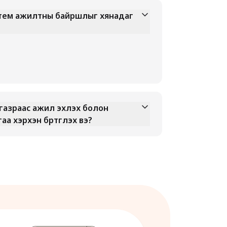
стем ажилтны байршлыг хянадаг
газраас ажил эхлэх болон
 хэрхэн бүртгүүлэх вэ?