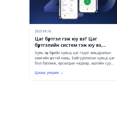
2025.09.18
Цаг бүртгэл гэж юу вэ? Цаг
бүртгэлийн систем гэж юу вэ,
байгууллагад яагаад чухал вэ?
Хувь хүн бүрийн хувьд цаг гэдэг амьдралын
хамгийн үнэтэй нөөц. Байгууллагын хувьд цаг
бол бүтээмж, өрсөлдөх чадвар, ашгийн суурь
юм. Ажилтнуудын ажлын цагийг хэрхэн
Цааш унших
→
удирдаж, бүртгэж, үнэлж байгаагаас тухайн
байгууллагын өсөлт хөгжил, соёл, үр ашиг
шууд ха