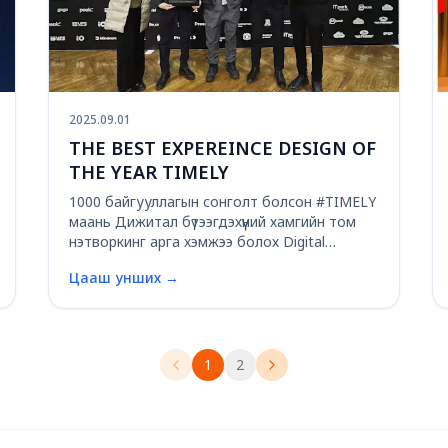
2025.09.01
THE BEST EXPEREINCE DESIGN OF
THE YEAR TIMELY
1000 байгууллагын сонголт болсон #TIMELY
маань Дижитал бүтээгдэхүүний хамгийн том
нэтворкинг арга хэмжээ болох Digital
Product Conference - DPC дээрээс "THE BEST
Цааш унших
→
EXPEREINCE DESIGN OF THE YEAR"-аар
шалгарлаа.
1
2