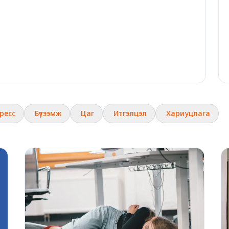
ресс
Бүтээмж
Цаг
Итгэлцэл
Хариуцлага