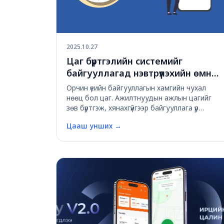
2025.10.27
Цаг бүртгэлийн системийг
байгууллагад нэвтрүүлэхийн өмнө
мэдэх ёстой зүйлс
Орчин үеийн байгууллагын хамгийн чухал
нөөц бол цаг. Ажилтнуудын ажлын цагийг
зөв бүртгэж, хянахгүйгээр байгууллага үр
ашигтай ажиллана гэж байхгүй. Гэвч цаг
Цааш унших
→
бүртгэлийн системийг зүгээр нэг суулгаад
ашиглаж эхлэх нь хангалтгүй — үүний өмнө зөв
ойлголт, тө