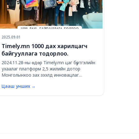
2025.09.01
Timely.mn 1000 дах харилцагч
байгууллага тодорлоо.
2024.11.28-ны өдөр Timely.mn цаг бүртгэлийн
ухаалаг платформ 2,5 жилийн дотор
Монголынхоо зах зээлд инновацлаг
шийдлийг санал болгож, түүнийгээ сайжруулж
Цааш унших
→
хөгжүүлсээр 1000 гаруй харилцагчтай болжээ.
Энэхүү баярт үйл явдлыг тохиолдуулан бид
1000 дах харилца