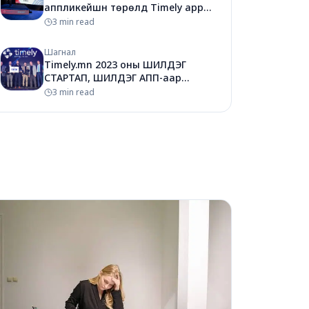
аппликейшн төрөлд Timely app
Шалгарлаа.
3 min read
Шагнал
Timely.mn 2023 оны ШИЛДЭГ
СТАРТАП, ШИЛДЭГ АПП-аар
шалгарлаа.
3 min read