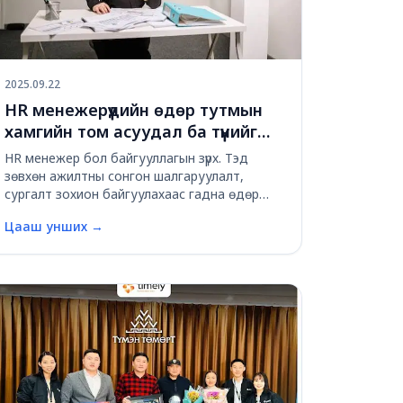
2025.09.22
HR менежерүүдийн өдөр тутмын
хамгийн том асуудал ба түүнийг
шийдэх арга: Timely цаг
HR менежер бол байгууллагын зүрх. Тэд
бүртгэлийн системийн шийдэл
зөвхөн ажилтны сонгон шалгаруулалт,
сургалт зохион байгуулахаас гадна өдөр
тутмын ирцийн хяналт, цагийн бүртгэл, цалин
Цааш унших
→
бодолт, ажилтны чөлөө амралт, илүү цаг,
ажлын бүтээмжийн үнэлгээ зэрэг маш олон
нарийн үйл явцыг х