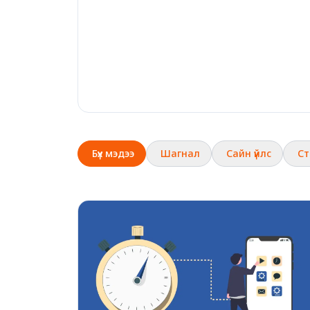
Бүх мэдээ
Шагнал
Сайн үйлс
Ст