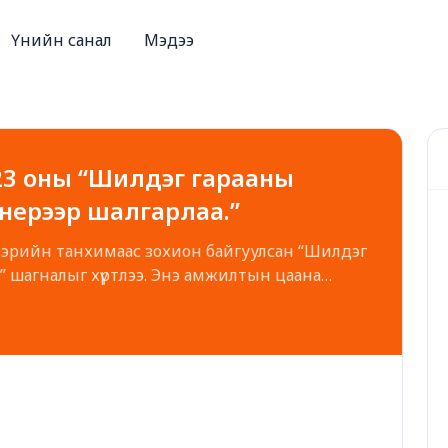
Үнийн санал
Мэдээ
023 оны “Шилдэг гарааны
енерээр шалгарлаа.”
йн танхимаас зохион байгуулсан “Шилдэг
” шагналыг хүртлээ. Энэ амжилтын цаана
идэнд итгэж, манай бүтээгдэхүүнийг ашиглаж