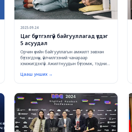
2025.09.24
Цаг бүртгэлгүй байгууллагад үүсдэг
5 асуудал
Орчин үеийн байгууллагын амжилт зөвхөн
бүтээгдэхүүн, үйлчилгээний чанараар
хэмжигдэхгүй. Ажилтнуудын бүтээмж, тэдний
цагийн зөв зохион байгуулалт, ажлын
Цааш унших
→
сахилга бат байгууллагын өсөлт хөгжилд
шууд нөлөөлдөг. Тиймээс дэлхийн шилдэг
компаниуд бүгд цаг бүртг