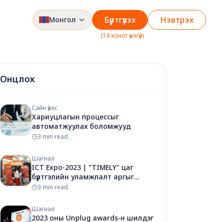
Бүртгүүлэх
Нэвтрэх
Монгол
(
14 хоног үнэгүй
)
Онцлох
Сайн үйлс
Хариуцлагын процессыг
автоматжуулах боломжууд
3 min read
Шагнал
ICT Expo-2023 | "TIMELY" цаг
бүртгэлийн уламжлалт аргыг
халлаа
3 min read
Шагнал
2023 оны Unplug awards-н шилдэг