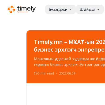
Бүтээгдэхүүн
Шийдэл
Timely.mn – МҮХАҮТ-ын 2
бизнес эрхлэгч энтрепр
Монголын үндэсний худалдаа аж үйлдвэри
гарааны бизнес эрхлэгч Энтрепренер
манай байгууллагын 15 залуу болоод б
3 min read
・
2022.06.09
буй 800 байгууллага, тэдн